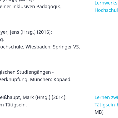
Lernwerks
einer inklusiven Pädagogik.
Hochschu
.
er, jens (Hrsg.) (2016):
g.
Hochschule. Wiesbaden: Springer VS.
gischen Studiengängen -
s-Verknüpfung. München: Kopaed.
eißhaupt, Mark (Hrsg.) (2014):
Lernen zw
m Tätigsein.
Tätigsein
.
MB)