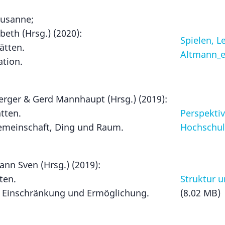
Susanne;
abeth (Hrsg.) (2020):
Spielen, L
ätten.
Altmann_e
ation.
erger & Gerd Mannhaupt (Hrsg.) (2019):
tten.
Perspektiv
emeinschaft, Ding und Raum.
Hochschul
.
ann Sven (Hrsg.) (2019):
ten.
Struktur 
 Einschränkung und Ermöglichung.
(8.02 MB)
.