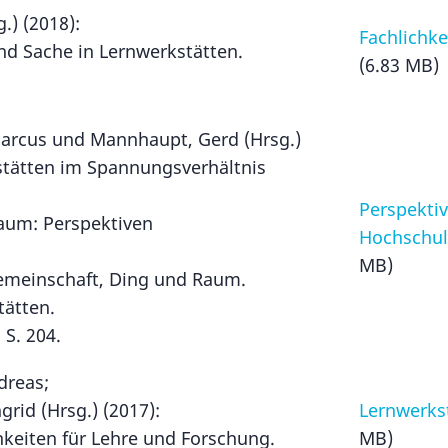
.) (2018):
Fachlichke
und Sache in Lernwerkstätten.
(6.83 MB)
.
Marcus und Mannhaupt, Gerd (Hrsg.)
kstätten im Spannungsverhältnis
Perspektiv
aum: Perspektiven
Hochschul
MB)
emeinschaft, Ding und Raum.
tätten.
 S. 204.
ndreas;
grid (Hrsg.) (2017):
Lernwerkst
chkeiten für Lehre und Forschung.
MB)